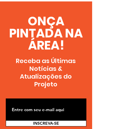
ONÇA
PINTADA NA
ÁREA!
Receba as Últimas
Notícias &
A
tualizações
do
Projeto
INSCREVA-SE