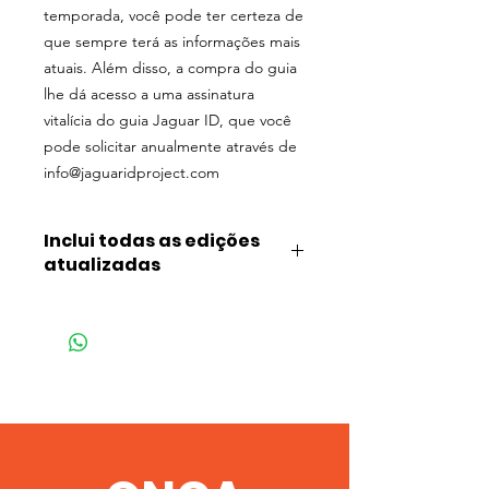
temporada, você pode ter certeza de
que sempre terá as informações mais
atuais. Além disso, a compra do guia
lhe dá acesso a uma assinatura
vitalícia do guia Jaguar ID, que você
pode solicitar anualmente através de
info@jaguaridproject.com
Inclui todas as edições
atualizadas
A compra deste guia COMPLETO lhe
dará acesso a uma assinatura vitalícia
do guia, conforme o atualizamos, que
você pode solicitar anualmente pelo
e-mail info@jaguaridproject.com :)