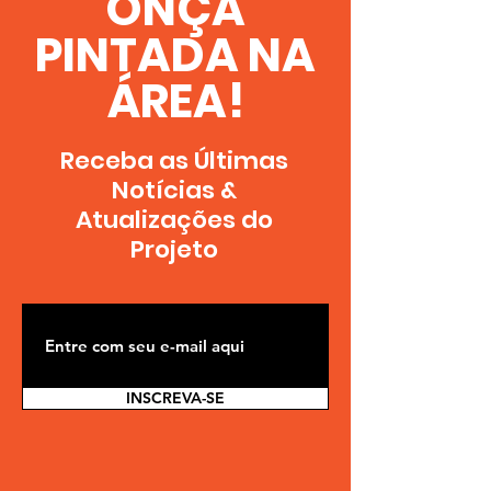
ONÇA
PINTADA NA
ÁREA!
Receba as Últimas
Notícias &
A
tualizações
do
Projeto
INSCREVA-SE