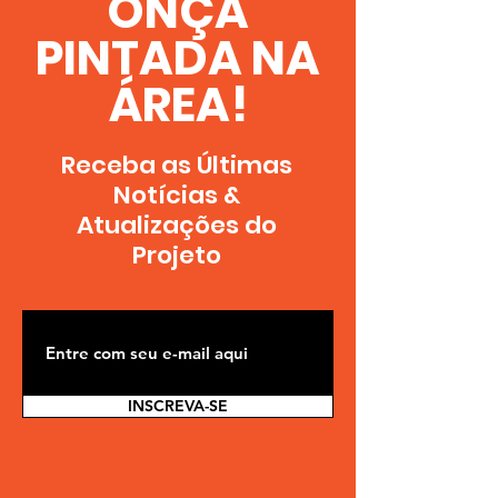
ONÇA
PINTADA NA
ÁREA!
Receba as Últimas
Notícias &
A
tualizações
do
Projeto
INSCREVA-SE