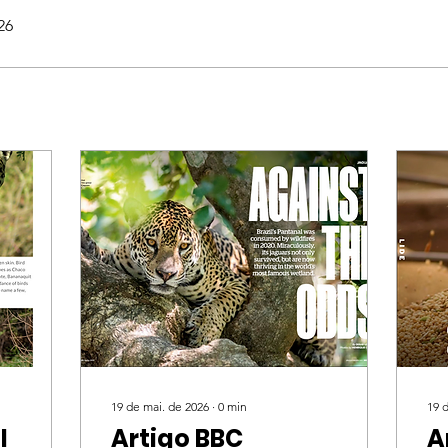
26
19 de mai. de 2026
∙
0
min
19 
l
Artigo BBC
A