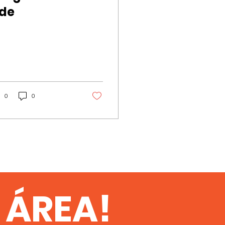
ide
0
0
 ÁREA!