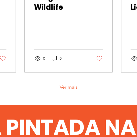
Wildlife
L
0
0
Ver mais
 PINTADA NA