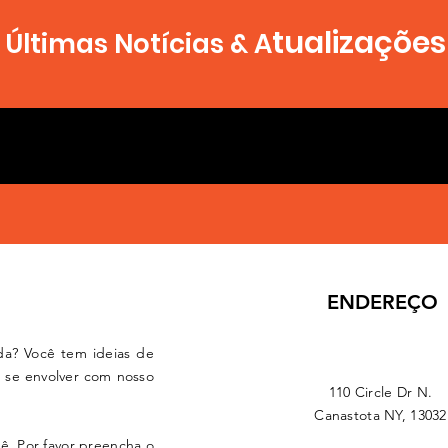
tualizações
Últimas Notícias & A
ENDEREÇO
da? Você tem ideias de
 se envolver com nosso
110 Circle Dr N.
Canastota NY, 13032
cê. Por favor preencha o