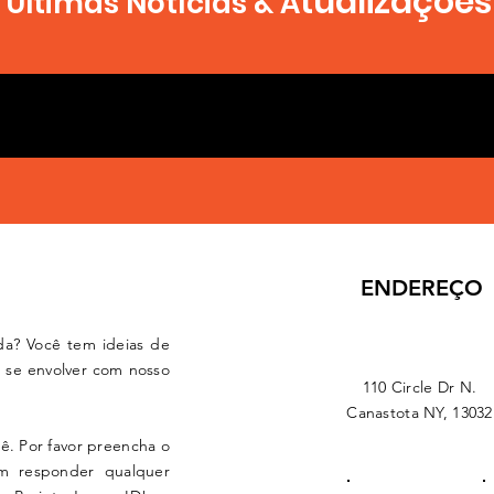
tualizações
Últimas Notícias & A
ENDEREÇO
da? Você tem ideias de
 se envolver com nosso
110 Circle Dr N.
Canastota NY, 13032
cê. Por favor preencha o
em responder qualquer