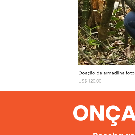
Doação de armadilha foto
Preço
US$ 120,00
ONÇA